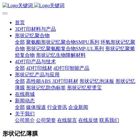
首页
3D打印材料与产品
形状记忆聚合物
全部
聚氨酯形状记忆聚合物SMPU系列
环氧形状记忆聚
合物
形状记忆聚氨酯复合物SMP-UL系列
形状记忆聚烯
烃复合物
形状记忆生物降解材料
4D打印产品与技术
全部
4D打印线材
4D打印智能产品
形状记忆产品与应用
全部
高性能ABS 3D打印耗材
形状记忆泡沫板
形状记忆
薄膜
形状记忆防伪标签
形状记忆熨烫宝
在线商城
新闻动态
全部
媒体报道
行业资讯
企业新闻
关于我们
公司简介
公司荣誉
在线留言
在线反馈
联系我们
形状记忆薄膜